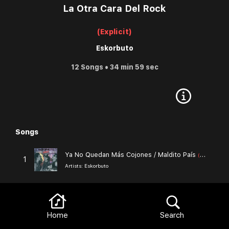
La Otra Cara Del Rock
(Explicit)
Eskorbuto
12 Songs • 34 min 59 sec
Songs
Browse
Ya No Quedan Más Cojones / Maldito País
(Explicit)
1
Artists:
Eskorbuto
Es Un Crimen
2
Artists:
Eskorbuto
Home
Search
Antes De Las Guerras